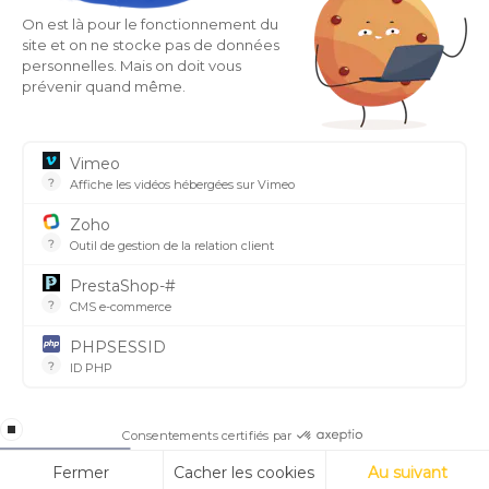
On est là pour le fonctionnement du
266, Rue des Entrepôts - Les Sagnes
site et on ne stocke pas de données
38350 Saint Honoré - France
personnelles. Mais on doit vous
prévenir quand même.
SUIVEZ-NOUS SUR NOS RÉSEAUX SOCIAUX
Vimeo
?
Affiche les vidéos hébergées sur Vimeo
Lieu où les vidéos peuvent être téléchargées par n'importe
Zoho
?
Outil de gestion de la relation client
Outil qui permet de gérer, de connecter et d'automatiser l
PrestaShop-#
?
CMS e-commerce
Prestashop est un CMS e-commerce et possède un cookie qui
ESPACE PRESSE
PHPSESSID
?
ID PHP
Accédez à nos Documents, Visuels et Revues de
C'est l'identifiant de votre session courante en PHP.
presse
stop loading
Consentements certifiés par
© 2022 - HOBEN une marque de la société
INOVALP
CGV
-
Mentions légales
-
Protection des données
Fermer
Cacher les cookies
Au suivant