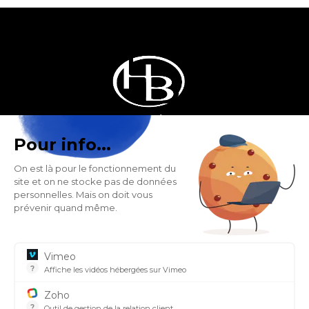
Pour info...
HOBEN, POÊLE À GRANULÉS FRANÇAIS
On est là pour le fonctionnement du
266, Rue des Entrepôts - Les Sagnes
site et on ne stocke pas de données
38350 Saint Honoré - France
personnelles. Mais on doit vous
prévenir quand même.
SUIVEZ-NOUS SUR NOS RÉSEAUX SOCIAUX
Vimeo
?
Affiche les vidéos hébergées sur Vimeo
Lieu où les vidéos peuvent être téléchargées par n'importe
Zoho
?
Outil de gestion de la relation client