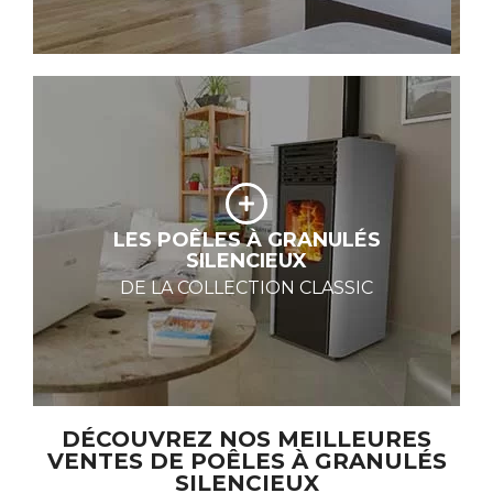
La collection Classic, c’est toute la
technologie HOBEN dans des poêles
simples, performants, silencieux, qui
LES POÊLES À GRANULÉS
SILENCIEUX
consomment moins, avec une
régulation autonome.
DE LA COLLECTION CLASSIC
Découvrez la collection
DÉCOUVREZ NOS MEILLEURES
VENTES DE POÊLES À GRANULÉS
SILENCIEUX