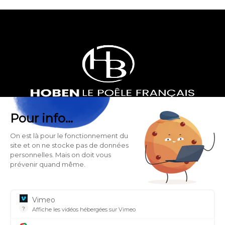
Pour info...
HOBEN, POÊLE À GRANULÉS FRANÇAIS
266, Rue des Entrepôts - Les Sagnes
On est là pour le fonctionnement du
site et on ne stocke pas de données
38350 Saint Honoré - France
personnelles. Mais on doit vous
prévenir quand même.
SUIVEZ-NOUS SUR NOS RÉSEAUX SOCIAUX
Vimeo
?
Affiche les vidéos hébergées sur Vimeo
Lieu où les vidéos peuvent être téléchargées par n'importe