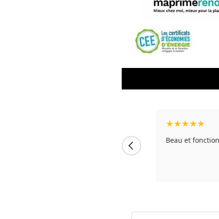
★
★
★
★
★
HOBEN car j'ai été très satisfait de mon
Beau et fonctio
depuis 2016 par les Ets Bardoux à