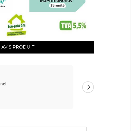
AVIS PRODUIT
★
★
★
★
★
nnel
Qualité