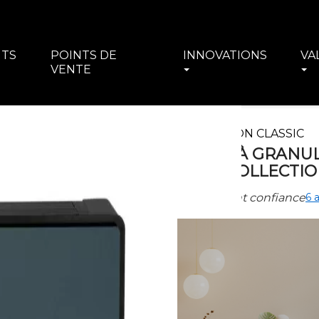
ITS
POINTS DE
INNOVATIONS
VA
VENTE
COLLECTION CLASSIC
POÊLE À GRANUL
ZEN - COLLECTIO
Ils nous font confiance
6 a