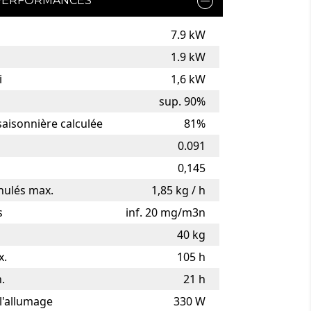
PERFORMANCES
7.9 kW
1.9 kW
i
1,6 kW
sup. 90%
saisonnière calculée
81%
0.091
0,145
ulés max.
1,85 kg / h
s
inf. 20 mg/m3n
40 kg
x.
105 h
.
21 h
 l'allumage
330 W