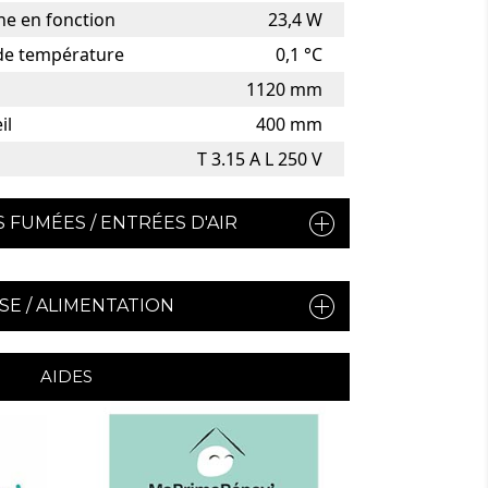
ne en fonction
23,4 W
 de température
0,1 °C
1120 mm
il
400 mm
T 3.15 A L 250 V
 FUMÉES / ENTRÉES D'AIR
SE / ALIMENTATION
AIDES