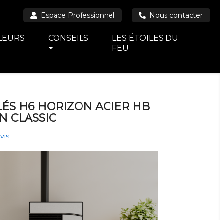
Espace Professionnel
Nous contacter
LEURS
CONSEILS
LES ÉTOILES DU
FEU
ÉS H6 HORIZON ACIER HB
N CLASSIC
vis