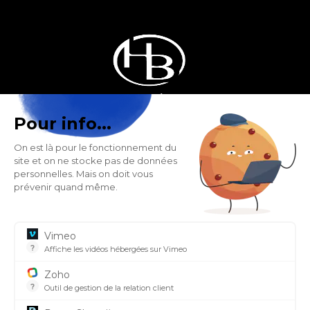
Pour info...
HOBEN, POÊLE À GRANULÉS FRANÇAIS
On est là pour le fonctionnement du
266, Rue des Entrepôts - Les Sagnes
site et on ne stocke pas de données
38350 Saint Honoré - France
personnelles. Mais on doit vous
prévenir quand même.
SUIVEZ-NOUS SUR NOS RÉSEAUX SOCIAUX
Vimeo
?
Affiche les vidéos hébergées sur Vimeo
Lieu où les vidéos peuvent être téléchargées par n'importe
Zoho
?
Outil de gestion de la relation client
Outil qui permet de gérer, de connecter et d'automatiser l