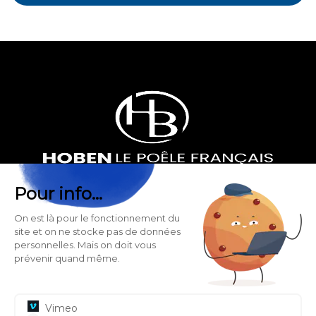
Pour info...
HOBEN, POÊLE À GRANULÉS FRANÇAIS
266, Rue des Entrepôts - Les Sagnes
On est là pour le fonctionnement du
site et on ne stocke pas de données
38350 Saint Honoré - France
personnelles. Mais on doit vous
prévenir quand même.
SUIVEZ-NOUS SUR NOS RÉSEAUX SOCIAUX
Vimeo