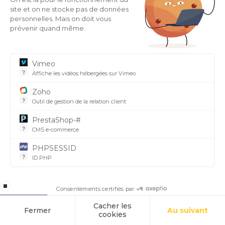
site et on ne stocke pas de données
personnelles. Mais on doit vous
prévenir quand même.
Vimeo
N'HÉSITEZ PAR À PARCOURIR NOTRE CATALOGUE
?
Affiche les vidéos hébergées sur Vimeo
Lieu où les vidéos peuvent être téléchargées par n'importe
Zoho
NOS PRODUITS
?
Outil de gestion de la relation client
Outil qui permet de gérer, de connecter et d'automatiser l
PrestaShop-#
INFORMEZ VOUS SUR LES AIDES DE L'ETAT
?
CMS e-commerce
Prestashop est un CMS e-commerce et possède un cookie qui
PHPSESSID
LES AIDES
?
ID PHP
C'est l'identifiant de votre session courante en PHP.
stop loading
Consentements certifiés par
Cacher les
Fermer
Au suivant
cookies